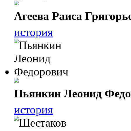
Агеева Раиса Григорь
история
Пьянкин Леонид Фед
история