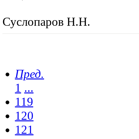
Суслопаров Н.Н.
Пред.
1
...
119
120
121