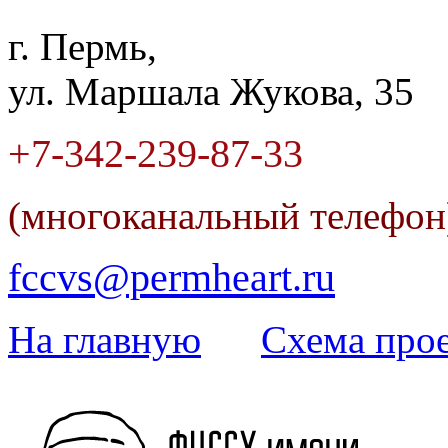
г. Пермь,
ул. Маршала Жукова, 35
+7-342
-
239-87-33
(многоканальный телефо
fccvs@permheart.ru
На главную
Cхема прое