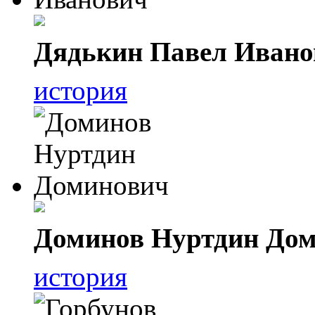
Дядькин Павел Ивано
история
Доминов Нуртдин До
история