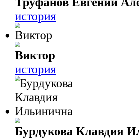
Труфанов Евгений Ал
история
Виктор
история
Бурдукова Клавдия И