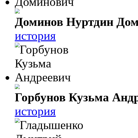
Доминов Нуртдин До
история
Горбунов Кузьма Анд
история