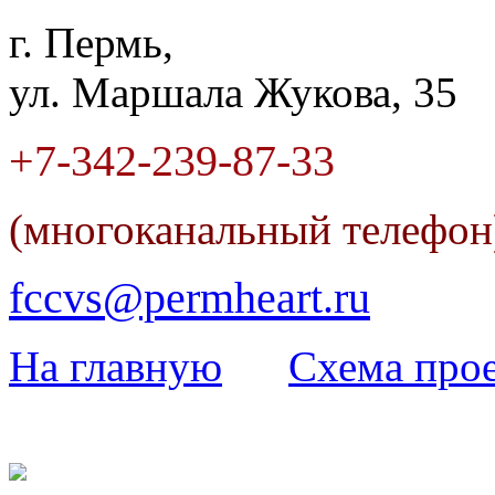
г. Пермь,
ул. Маршала Жукова, 35
+7-342
-
239-87-33
(многоканальный телефо
fccvs@permheart.ru
На главную
Cхема прое