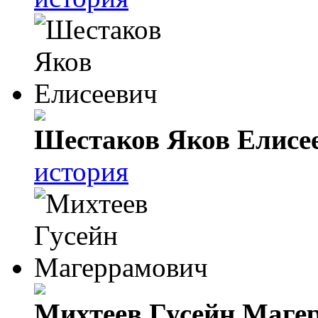
Шестаков Яков Елисе
история
Михтеев Гусейн Маге