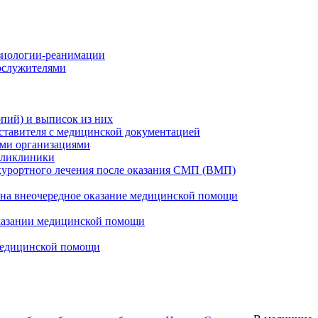
зиологии-реанимации
ослужителями
опий) и выписок из них
дставителя с медицинской документацией
ими организациями
поликлиники
-курортного лечения после оказания СМП (ВМП)
 на внеочередное оказание медицинской помощи
оказании медицинской помощи
 медицинской помощи