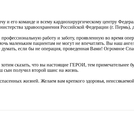
ичу и его команде и всему кардиохирургическому центру Федер
нистерства здравоохранения Российской Федерации (г. Пермь),
 профессиональную работу и заботу, проявленную во время опер
очь маленьким пациентам не могут не впечатлять. Вы наш ангел-
е думать, если бы не операция, проведенная Вами! Огромное Спа
 хотим сказать, что вы настоящие ГЕРОИ, тем примечательнее б
ш сын получил второй шанс на жизнь.
т спасенных жизней. Желаем вам крепкого здоровья, неиссякаем