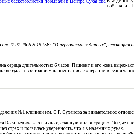
В медицине, 
побывали в 
 от 27.07.2006 N 152-ФЗ "О персональных данных", некоторая и
ана сердца длительностью 6 часов. Пациент и его жена выражаю
 наблюдала за состоянием пациента после операции в реанимаци
тделения №1 клиники им. С.Г. Суханова за внимательное отноше
я Васильевича за отлично сделанную мне операцию. Он учел все
ез страх и появилась уверенность, что я в надёжных руках!
же бригаде, которая принимала участие в операции, за ваш нелёг