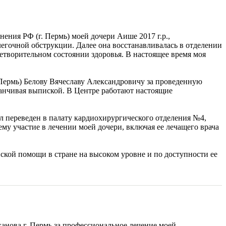
ения РФ (г. Пермь) моей дочери Аише 2017 г.р.,
гочной обструкции. Далее она восстанавливалась в отделении
летворительном состоянии здоровья. В настоящее время моя
ермь) Белову Вячеславу Александровичу за проведенную
канчивая выпиской. В Центре работают настоящие
л переведен в палату кардиохирургического отделения №4,
у участие в лечении моей дочери, включая ее лечащего врача
кой помощи в стране на высоком уровне и по доступности ее
анова г. Пермь за профессиональное лечение моей