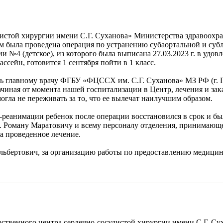
истой хирургии имени С.Г. Суханова» Министерства здравоохран
ыла проведена операция по устранению субаортальной и субле
 №4 (детское), из которого была выписана 27.03.2023 г. в удов
ссейн, готовится 1 сентября пойти в 1 класс.
 главному врачу ФГБУ «ФЦССХ им. С.Г. Суханова» МЗ РФ (г. П
ачиная от момента нашей госпитализации в Центр, лечения и за
могла не переживать за то, что ее вылечат наилучшим образом.
-реанимации ребенок после операции восстановился в срок и бы
 Роману Маратовичу и всему персоналу отделения, принимающем
а проведенное лечение.
ьбертович, за организацию работы по предоставлению медицинс
ственного центра сердечно-сосудистой хирургии имени С.Г. Сух