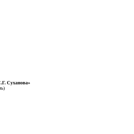
.Г. Суханова»
мь)