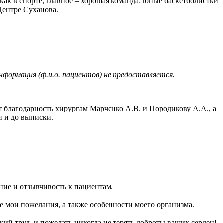
как в спорте, главное – хорошая команда: юные баскетболистки
Центре Суханова.
нформация (ф.и.о. пациентов) не предоставляется.
т благодарность хирургам Марченко А.В. и Породикову А.А., а
и и до выписки.
ние и отзывчивость к пациентам.
 мои пожелания, а также особенности моего организма.
кий труд, и пожелать никогда не терять доброты ваших сердец!