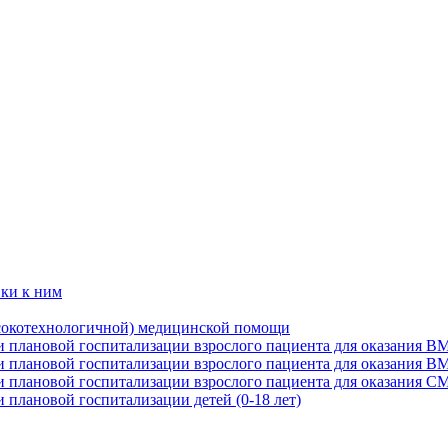
вки к ним
сокотехнологичной) медицинской помощи
и плановой госпитализации взрослого пациента для оказания В
и плановой госпитализации взрослого пациента для оказания 
и плановой госпитализации взрослого пациента для оказания С
 плановой госпитализации детей (0-18 лет)