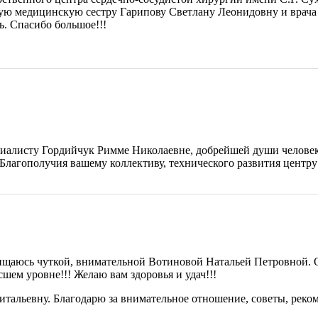
ую медицинскую сестру Гарипову Светлану Леонидовну и врача 
. Спасибо большое!!!
иалисту Гордийчук Римме Николаевне, добрейшей души человек
Благополучия вашему коллективу, технического развития центр
схищаюсь чуткой, внимательной Вотиновой Натальей Петровной. 
сшем уровне!!! Желаю вам здоровья и удач!!!
тальевну. Благодарю за внимательное отношение, советы, реко