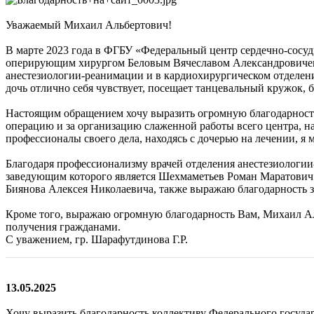
Уважаемый Михаил Альбертович!
В марте 2023 года в ФГБУ «Федеральный центр сердечно-сосуд
оперирующим хирургом Беловым Вячеславом Александровичем б
анестезиологии-реанимации и в кардиохирургическом отделении
дочь отлично себя чувствует, посещает танцевальный кружок, ба
Настоящим обращением хочу выразить огромную благодарность
операцию и за организацию слаженной работы всего центра, н
профессионалы своего дела, находясь с дочерью на лечении, я 
Благодаря профессионализму врачей отделения анестезиологии
заведующим которого является Шехмаметьев Роман Маратович.
Биянова Алексея Николаевича, также выражаю благодарность з
Кроме того, выражаю огромную благодарность Вам, Михаил Ал
получения гражданами.
С уважением, гр. Шарафутдинова Г.Р.
13.05.2025
Хочу выразить благодарность коллективу Федерального государ