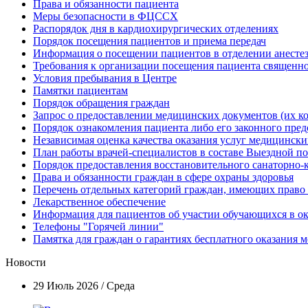
Права и обязанности пациента
Меры безопасности в ФЦССХ
Распорядок дня в кардиохирургических отделениях
Порядок посещения пациентов и приема передач
Информация о посещении пациентов в отделении анесте
Требования к организации посещения пациента священн
Условия пребывания в Центре
Памятки пациентам
Порядок обращения граждан
Запрос о предоставлении медицинских документов (их к
Порядок ознакомления пациента либо его законного пре
Независимая оценка качества оказания услуг медицинск
План работы врачей-специалистов в составе Выездной 
Порядок предоставления восстановительного санаторно
Права и обязанности граждан в сфере охраны здоровья
Перечень отдельных категорий граждан, имеющих право
Лекарственное обеспечение
Информация для пациентов об участии обучающихся в 
Телефоны "Горячей линии"
Памятка для граждан о гарантиях бесплатного оказания
Новости
29 Июль 2026 / Среда