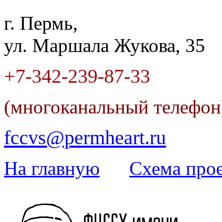
г. Пермь,
ул. Маршала Жукова, 35
+7-342
-
239-87-33
(многоканальный телефо
fccvs@permheart.ru
На главную
Cхема прое