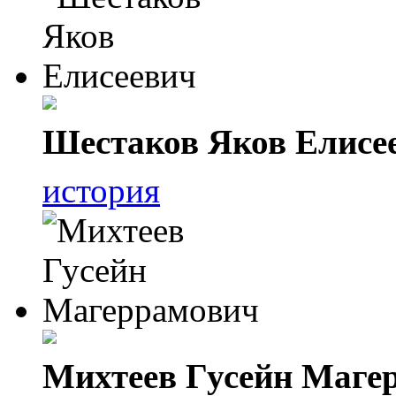
Шестаков Яков Елисе
история
Михтеев Гусейн Маге