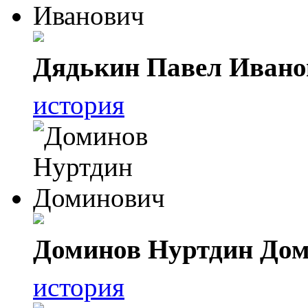
Дядькин Павел Ивано
история
Доминов Нуртдин До
история