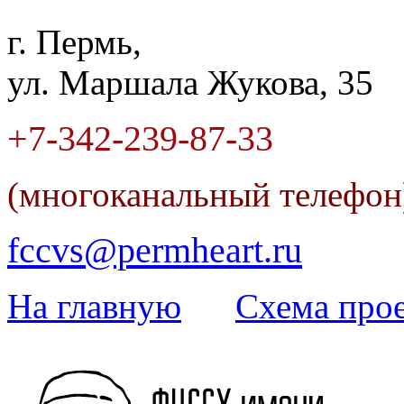
г. Пермь,
ул. Маршала Жукова, 35
+7-342
-
239-87-33
(многоканальный телефо
fccvs@permheart.ru
На главную
Cхема прое