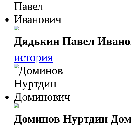
Дядькин Павел Ивано
история
Доминов Нуртдин До