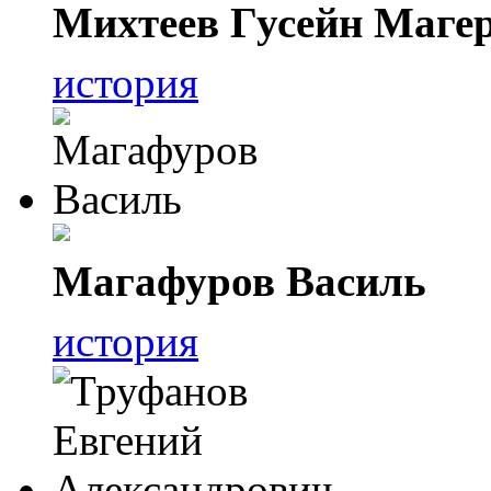
Михтеев Гусейн Маге
история
Магафуров Василь
история