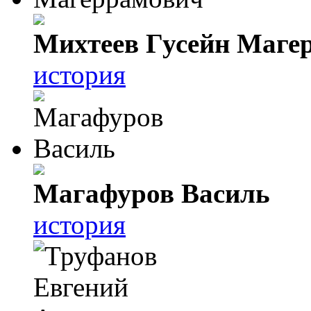
Михтеев Гусейн Маге
история
Магафуров Василь
история