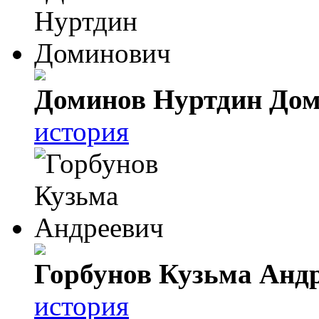
Доминов Нуртдин До
история
Горбунов Кузьма Анд
история