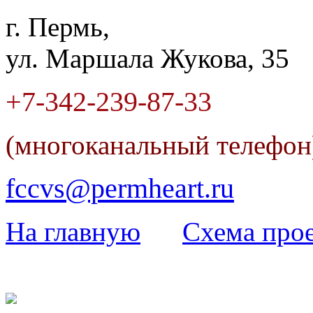
г. Пермь,
ул. Маршала Жукова, 35
+7-342
-
239-87-33
(многоканальный телефо
fccvs@permheart.ru
На главную
Cхема прое