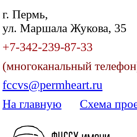
г. Пермь,
ул. Маршала Жукова, 35
+7-342
-
239-87-33
(многоканальный телефо
fccvs@permheart.ru
На главную
Cхема прое