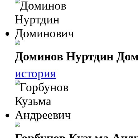
Доминов Нуртдин До
история
Горбунов Кузьма Анд