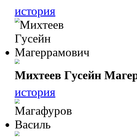
история
Михтеев Гусейн Маге
история