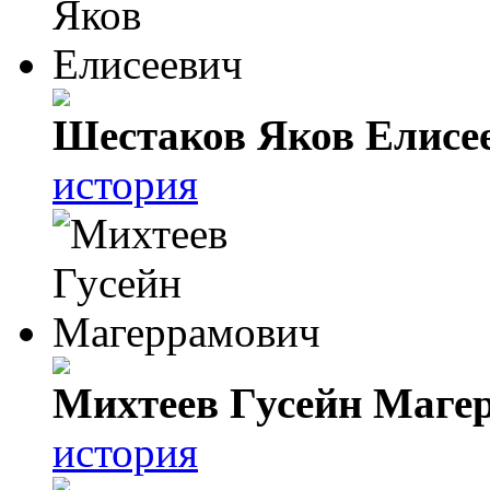
Шестаков Яков Елисе
история
Михтеев Гусейн Маге
история