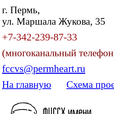
г. Пермь,
ул. Маршала Жукова, 35
+7-342
-
239-87-33
(многоканальный телефо
fccvs@permheart.ru
На главную
Cхема прое