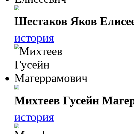
Шестаков Яков Елисе
история
Михтеев Гусейн Маге
история