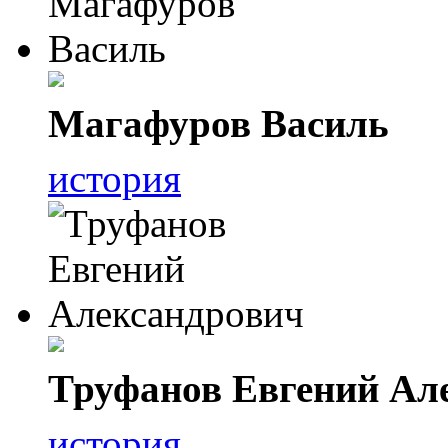
Магафуров Василь
история
Труфанов Евгений Ал
история