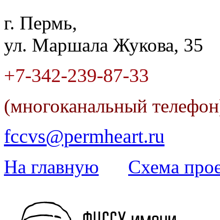
г. Пермь,
ул. Маршала Жукова, 35
+7-342
-
239-87-33
(многоканальный телефо
fccvs@permheart.ru
На главную
Cхема прое