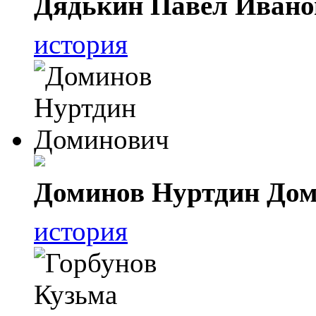
Дядькин Павел Ивано
история
Доминов Нуртдин До
история