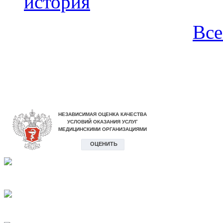
история
Все