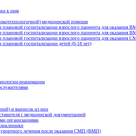
вки к ним
сокотехнологичной) медицинской помощи
и плановой госпитализации взрослого пациента для оказания В
и плановой госпитализации взрослого пациента для оказания 
и плановой госпитализации взрослого пациента для оказания С
 плановой госпитализации детей (0-18 лет)
зиологии-реанимации
ослужителями
опий) и выписок из них
дставителя с медицинской документацией
ими организациями
поликлиники
-курортного лечения после оказания СМП (ВМП)