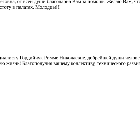
овна, от всей души благодарна Вам за помощь. Желаю Вам, что
стоту в палатах. Молодцы!!!
иалисту Гордийчук Римме Николаевне, добрейшей души челове
шую жизнь! Благополучия вашему коллективу, технического раз