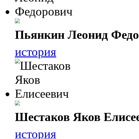
Пьянкин Леонид Фед
история
Шестаков Яков Елисе
история