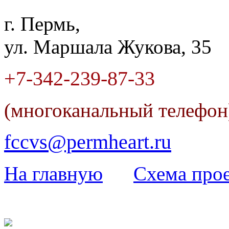
г. Пермь,
ул. Маршала Жукова, 35
+7-342
-
239-87-33
(многоканальный телефо
fccvs@permheart.ru
На главную
Cхема прое