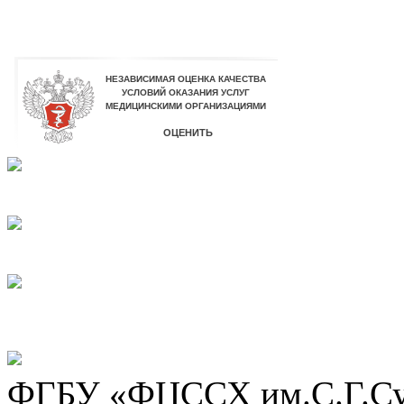
ФГБУ «ФЦССХ им.С.Г.Сух