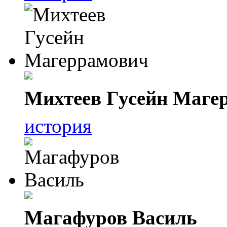
Михтеев Гусейн Маге
история
Магафуров Василь