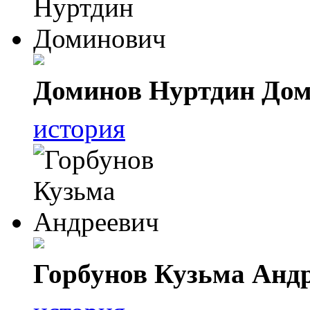
Доминов Нуртдин До
история
Горбунов Кузьма Анд