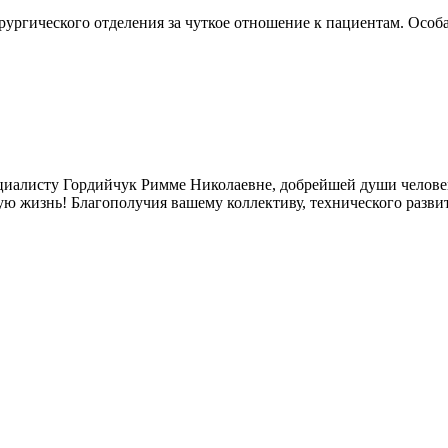
ргического отделения за чуткое отношение к пациентам. Особая
иалисту Гордийчук Римме Николаевне, добрейшей души челове
шую жизнь! Благополучия вашему коллективу, технического раз