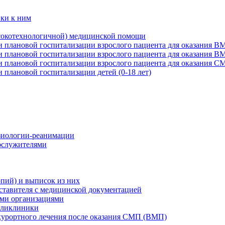
вки к ним
сокотехнологичной) медицинской помощи
и плановой госпитализации взрослого пациента для оказания В
и плановой госпитализации взрослого пациента для оказания 
и плановой госпитализации взрослого пациента для оказания С
 плановой госпитализации детей (0-18 лет)
зиологии-реанимации
ослужителями
опий) и выписок из них
дставителя с медицинской документацией
ими организациями
поликлиники
-курортного лечения после оказания СМП (ВМП)