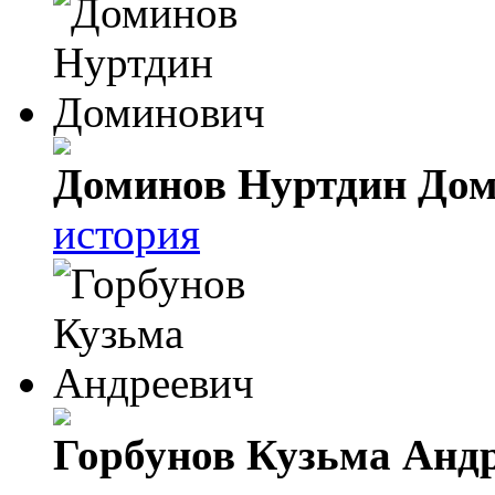
Доминов Нуртдин До
история
Горбунов Кузьма Анд