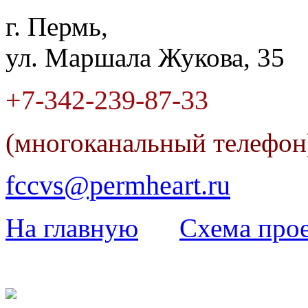
г. Пермь,
ул. Маршала Жукова, 35
+7-342
-
239-87-33
(многоканальный телефо
fccvs@permheart.ru
На главную
Cхема прое