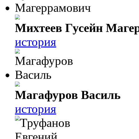
Михтеев Гусейн Маге
история
Магафуров Василь
история