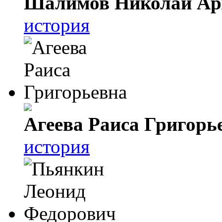
Шалимов Николай Ар
история
Агеева Раиса Григорь
история