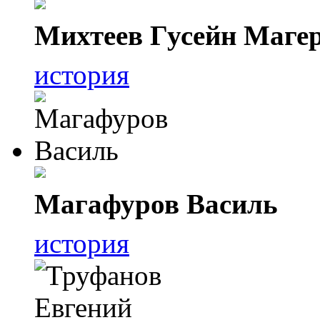
Михтеев Гусейн Маге
история
Магафуров Василь
история