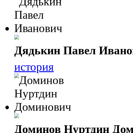
Дядькин Павел Ивано
история
Доминов Нуртдин До