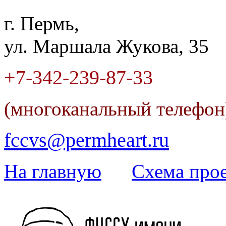
г. Пермь,
ул. Маршала Жукова, 35
+7-342
-
239-87-33
(многоканальный телефо
fccvs@permheart.ru
На главную
Cхема прое