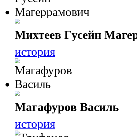
Михтеев Гусейн Маге
история
Магафуров Василь
история