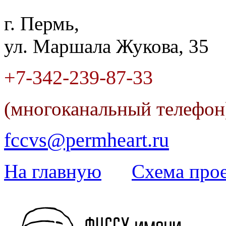
г. Пермь,
ул. Маршала Жукова, 35
+7-342
-
239-87-33
(многоканальный телефо
fccvs@permheart.ru
На главную
Cхема прое