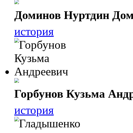
Доминов Нуртдин До
история
Горбунов Кузьма Анд
история