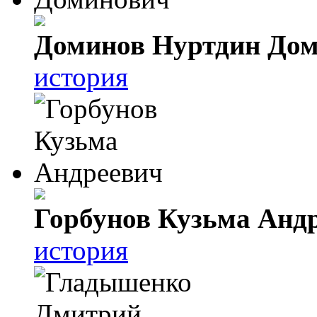
Доминов Нуртдин До
история
Горбунов Кузьма Анд
история