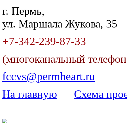
г. Пермь,
ул. Маршала Жукова, 35
+7-342
-
239-87-33
(многоканальный телефо
fccvs@permheart.ru
На главную
Cхема прое