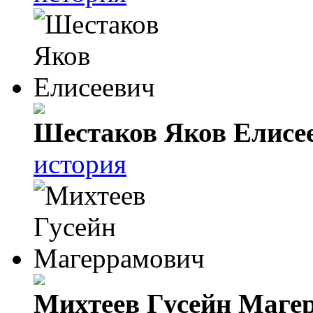
Шестаков Яков Елисе
история
Михтеев Гусейн Маге