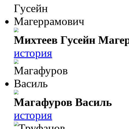
Михтеев Гусейн Маге
история
Магафуров Василь
история