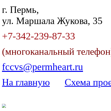
г. Пермь,
ул. Маршала Жукова, 35
+7-342
-
239-87-33
(многоканальный телефо
fccvs@permheart.ru
На главную
Cхема прое