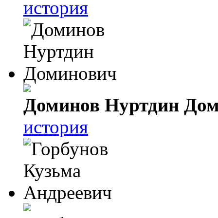
история
Доминов Нуртдин До
история