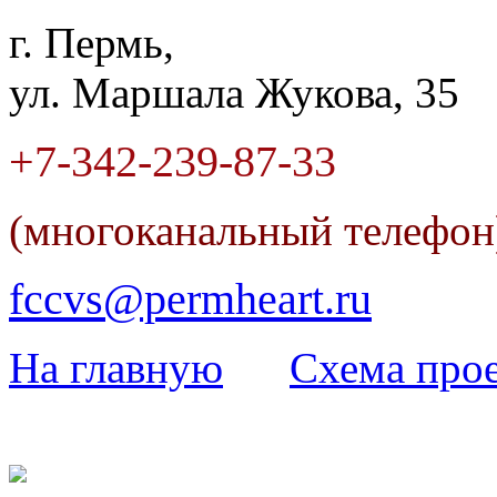
г. Пермь,
ул. Маршала Жукова, 35
+7-342
-
239-87-33
(многоканальный телефо
fccvs@permheart.ru
На главную
Cхема прое