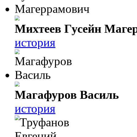
Михтеев Гусейн Маге
история
Магафуров Василь
история