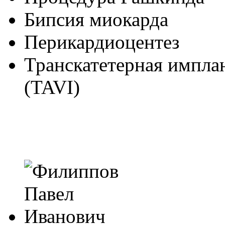
Бипсия миокарда
Перикардиоцентез
Транскатетерная импла
(TAVI)