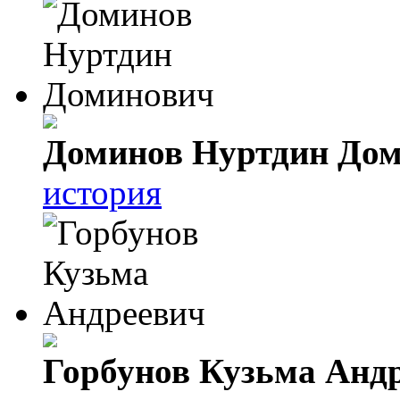
Доминов Нуртдин До
история
Горбунов Кузьма Анд