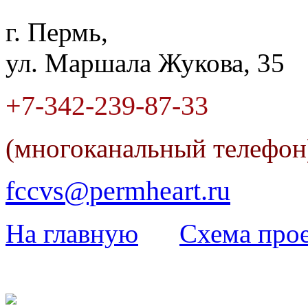
г. Пермь,
ул. Маршала Жукова, 35
+7-342
-
239-87-33
(многоканальный телефо
fccvs@permheart.ru
На главную
Cхема прое