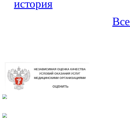
история
Все