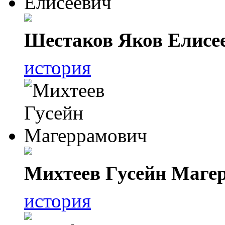
Шестаков Яков Елисе
история
Михтеев Гусейн Маге
история