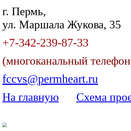
г. Пермь,
ул. Маршала Жукова, 35
+7-342
-
239-87-33
(многоканальный телефо
fccvs@permheart.ru
На главную
Cхема прое