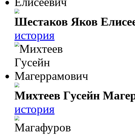
Шестаков Яков Елисе
история
Михтеев Гусейн Маге
история