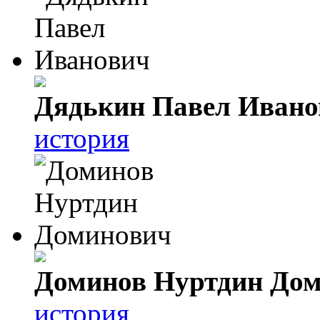
Дядькин Павел Ивано
история
Доминов Нуртдин До
история