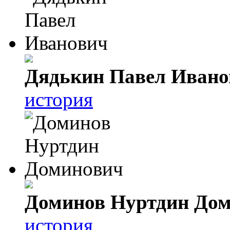
Дядькин Павел Ивано
история
Доминов Нуртдин До
история