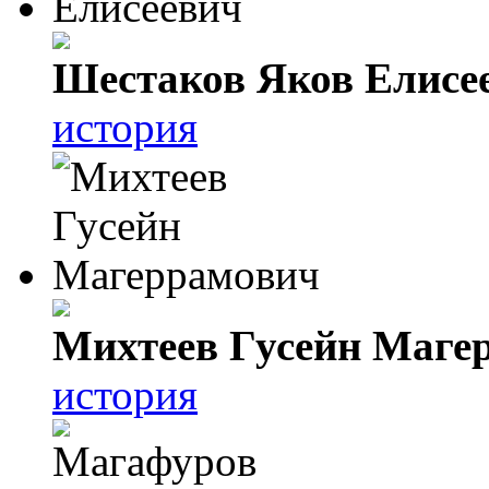
Шестаков Яков Елисе
история
Михтеев Гусейн Маге
история