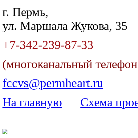
г. Пермь,
ул. Маршала Жукова, 35
+7-342
-
239-87-33
(многоканальный телефо
fccvs@permheart.ru
На главную
Cхема прое