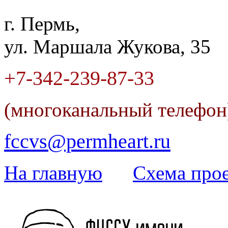
г. Пермь,
ул. Маршала Жукова, 35
+7-342
-
239-87-33
(многоканальный телефо
fccvs@permheart.ru
На главную
Cхема прое