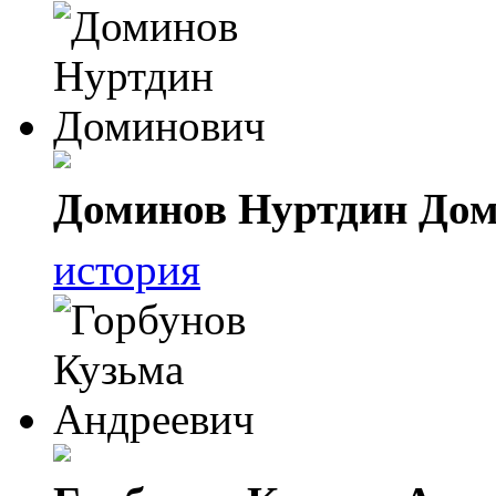
Доминов Нуртдин До
история