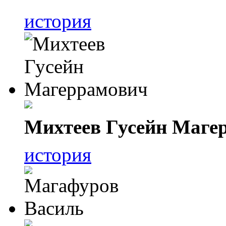
история
Михтеев Гусейн Маге
история