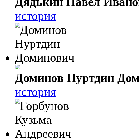
Дядькин Павел Ивано
история
Доминов Нуртдин До
история