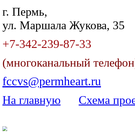
г. Пермь,
ул. Маршала Жукова, 35
+7-342
-
239-87-33
(многоканальный телефо
fccvs@permheart.ru
На главную
Cхема прое