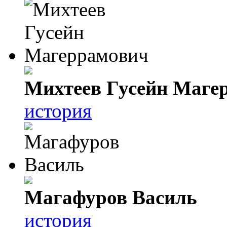
Михтеев Гусейн Маге
история
Магафуров Василь
история