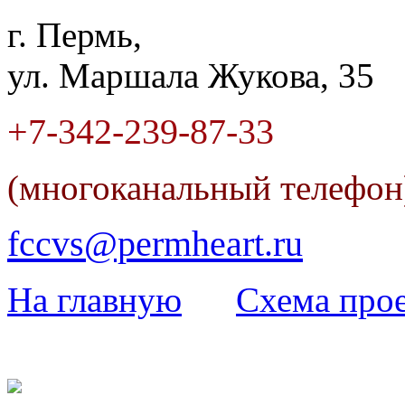
г. Пермь,
ул. Маршала Жукова, 35
+7-342
-
239-87-33
(многоканальный телефо
fccvs@permheart.ru
На главную
Cхема прое