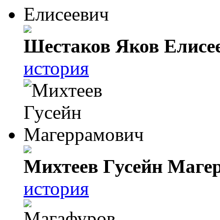
Шестаков Яков Елисе
история
Михтеев Гусейн Маге
история