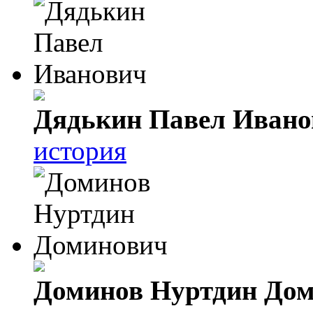
Дядькин Павел Ивано
история
Доминов Нуртдин До