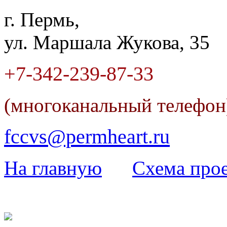
г. Пермь,
ул. Маршала Жукова, 35
+7-342
-
239-87-33
(многоканальный телефо
fccvs@permheart.ru
На главную
Cхема прое