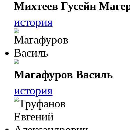
Михтеев Гусейн Маге
история
Магафуров Василь
история