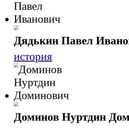
Дядькин Павел Ивано
история
Доминов Нуртдин До