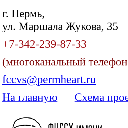
г. Пермь,
ул. Маршала Жукова, 35
+7-342
-
239-87-33
(многоканальный телефо
fccvs@permheart.ru
На главную
Cхема прое