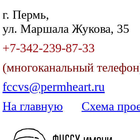
г. Пермь,
ул. Маршала Жукова, 35
+7-342
-
239-87-33
(многоканальный телефо
fccvs@permheart.ru
На главную
Cхема прое