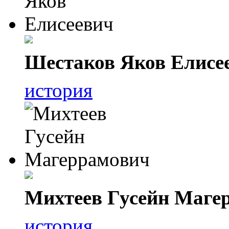
Шестаков Яков Елисе
история
Михтеев Гусейн Маге
история