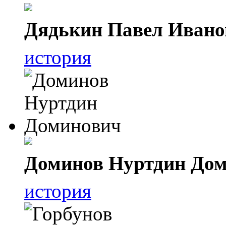
Дядькин Павел Ивано
история
Доминов Нуртдин До
история