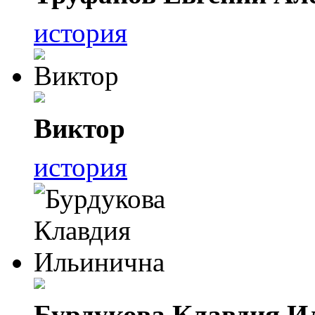
история
Виктор
история
Бурдукова Клавдия И