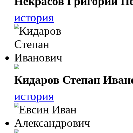
Некрасов Григорий П
история
Кидаров Степан Иван
история