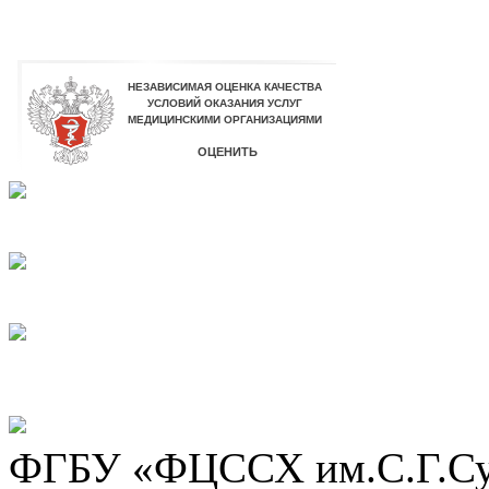
ФГБУ «ФЦССХ им.С.Г.Сух