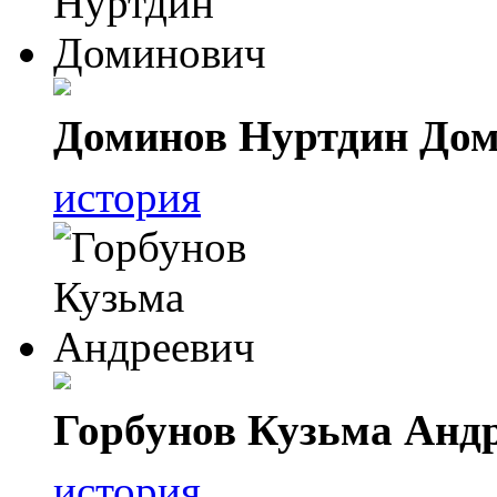
Доминов Нуртдин До
история
Горбунов Кузьма Анд
история