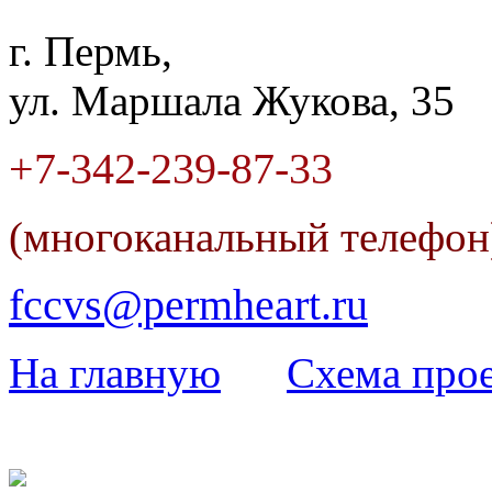
г. Пермь,
ул. Маршала Жукова, 35
+7-342
-
239-87-33
(многоканальный телефо
fccvs@permheart.ru
На главную
Cхема прое