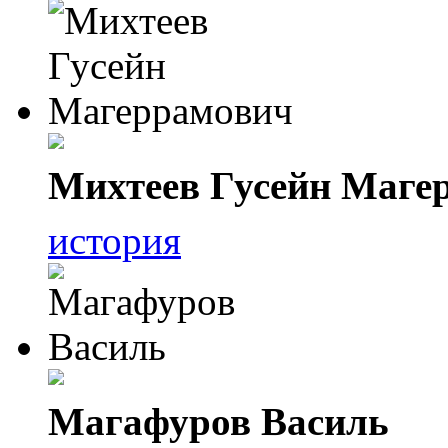
Михтеев Гусейн Маге
история
Магафуров Василь