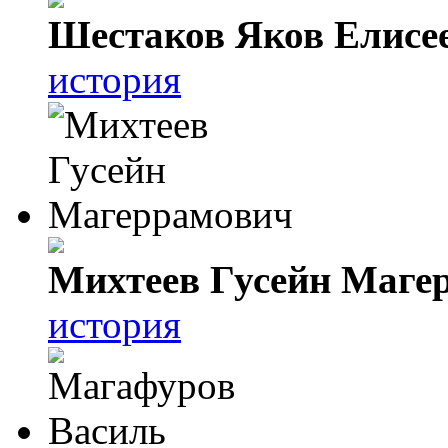
Шестаков Яков Елисе
история
Михтеев Гусейн Маге
история