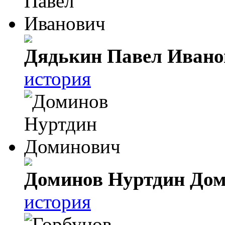
Дядькин Павел Ивано
история
Доминов Нуртдин До
история