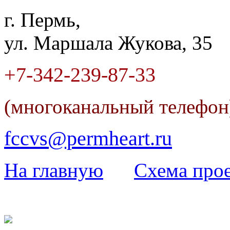
г. Пермь,
ул. Маршала Жукова, 35
+7-342
-
239-87-33
(многоканальный телефо
fccvs@permheart.ru
На главную
Cхема прое