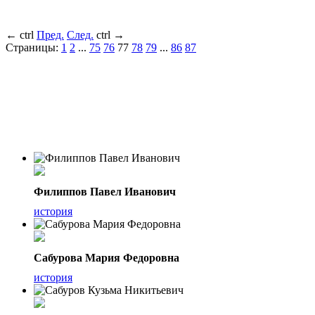
←
ctrl
Пред.
След.
ctrl
→
Страницы:
1
2
...
75
76
77
78
79
...
86
87
Филиппов Павел Иванович
история
Сабурова Мария Федоровна
история