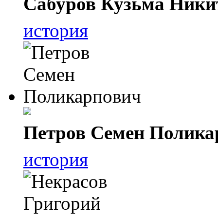
Сабуров Кузьма Ники
история
Петров Семен Полика
история