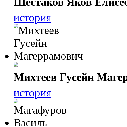
Шестаков Яков Елисе
история
Михтеев Гусейн Маге
история