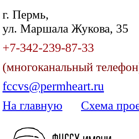
г. Пермь,
ул. Маршала Жукова, 35
+7-342
-
239-87-33
(многоканальный телефо
fccvs@permheart.ru
На главную
Cхема прое