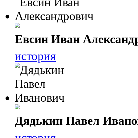
Евсин Иван Александ
история
Дядькин Павел Ивано
история