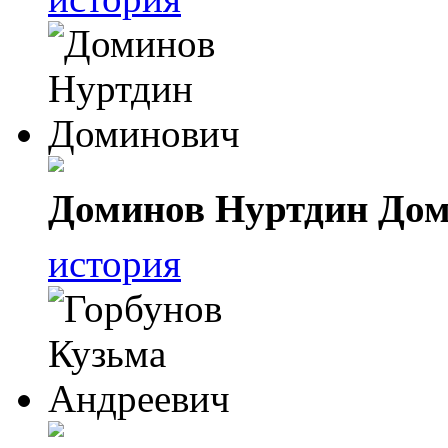
Доминов Нуртдин До
история