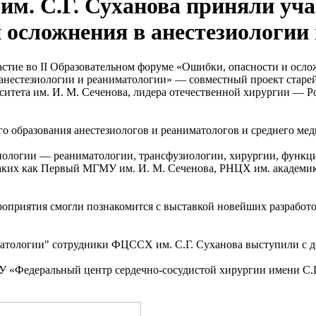
. С.Г. Суханова приняли учас
 осложнения в анестезиологии
анестезиологии и реаниматологии» — совместный проект старе
тета им. И. М. Сеченова, лидера отечественной хирургии — Ро
о образования анестезиологов и реаниматологов и среднего ме
иологии — реаниматологии, трансфузиологии, хирургии, функц
аких как Первый МГМУ им. И. М. Сеченова, РНЦХ им. академика 
приятия смогли познакомится с выставкой новейших разработок
иматологии" сотрудники ФЦССХ им. С.Г. Суханова выступили с д
У «Федеральный центр сердечно-сосудистой хирургии имени С.Г