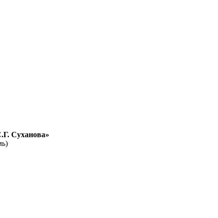
.Г. Суханова»
мь)