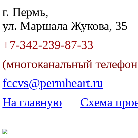
г. Пермь,
ул. Маршала Жукова, 35
+7-342
-
239-87-33
(многоканальный телефо
fccvs@permheart.ru
На главную
Cхема прое