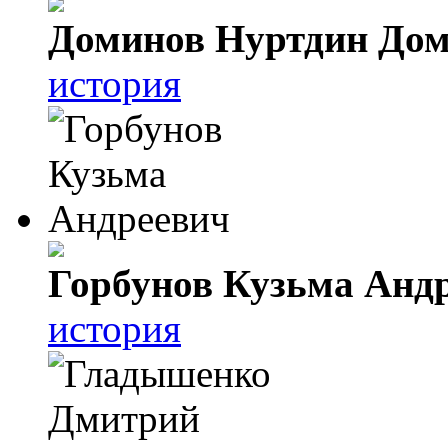
Доминов Нуртдин До
история
Горбунов Кузьма Анд
история