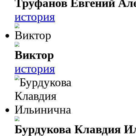
Труфанов Евгений Ал
история
Виктор
история
Бурдукова Клавдия И