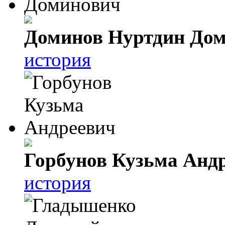
Доминов Нуртдин До
история
Горбунов Кузьма Анд
история