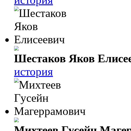
Шестаков Яков Елисе
история
Михтеев Гусейн Маге